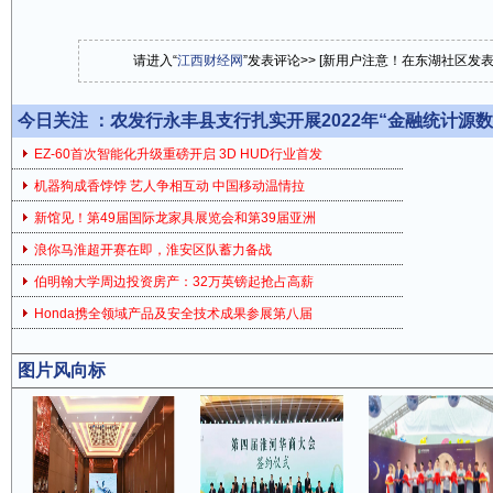
请进入“
江西财经网
”发表评论>> [新用户注意！在东湖社区发
今日关注 ：
农发行永丰县支行扎实开展2022年“金融统计源
EZ-60首次智能化升级重磅开启 3D HUD行业首发
机器狗成香饽饽 艺人争相互动 中国移动温情拉
新馆见！第49届国际龙家具展览会和第39届亚洲
浪你马淮超开赛在即，淮安区队蓄力备战
伯明翰大学周边投资房产：32万英镑起抢占高薪
Honda携全领域产品及安全技术成果参展第八届
图片风向标