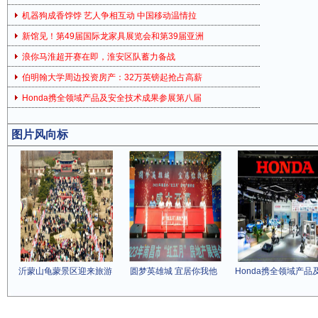
机器狗成香饽饽 艺人争相互动 中国移动温情拉
新馆见！第49届国际龙家具展览会和第39届亚洲
浪你马淮超开赛在即，淮安区队蓄力备战
伯明翰大学周边投资房产：32万英镑起抢占高薪
Honda携全领域产品及安全技术成果参展第八届
图片风向标
沂蒙山龟蒙景区迎来旅游
圆梦英雄城 宜居你我他
Honda携全领域产品