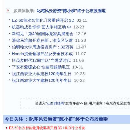
多媒体报纸:
叱咤风云游资“陈小群”终于公布股圈啦
EZ-60首次智能化升级重磅开启 3D
02-11
机器狗成香饽饽 艺人争相互动 中
12-23
新馆见！第49届国际龙家具展览会
12-16
浪你马淮超开赛在即，淮安区队蓄
11-28
伯明翰大学周边投资房产：32万英
11-07
Honda携全领域产品及安全技术成
11-07
恒茂梦时代12周年庆“当燃梦时代
11-06
平安有爱暖农心 快速理赔助毛豆
10-31
祝江西农业大学建校120周年生日
10-23
祝江西农业大学建校120周年生日
10-22
请进入“
江西财经网
”发表评论>> [新用户注意！在东湖社区发
今日关注 ：
叱咤风云游资“陈小群”终于公布股圈啦
EZ-60首次智能化升级重磅开启 3D HUD行业首发