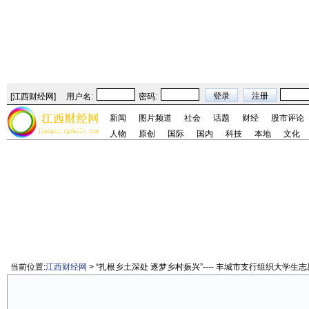
[
江西财经网
]
用户名:
密码:
新闻
图片频道
社会
话题
财经
股市评论
人物
原创
国际
国内
科技
本地
文化
当前位置:
江西财经网
> “扎根乡土深处 逐梦乡村振兴”---- 丰城市支行组织大学