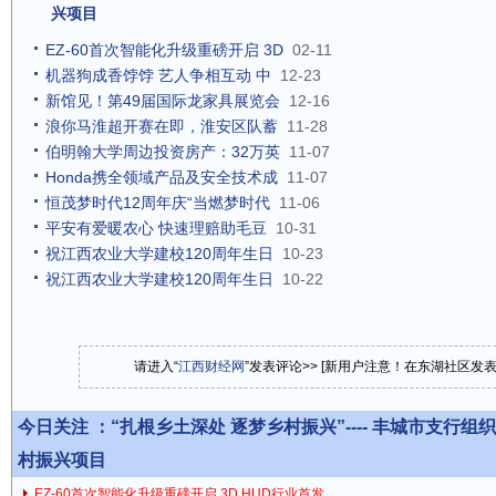
兴项目
EZ-60首次智能化升级重磅开启 3D
02-11
机器狗成香饽饽 艺人争相互动 中
12-23
新馆见！第49届国际龙家具展览会
12-16
浪你马淮超开赛在即，淮安区队蓄
11-28
伯明翰大学周边投资房产：32万英
11-07
Honda携全领域产品及安全技术成
11-07
恒茂梦时代12周年庆“当燃梦时代
11-06
平安有爱暖农心 快速理赔助毛豆
10-31
祝江西农业大学建校120周年生日
10-23
祝江西农业大学建校120周年生日
10-22
请进入“
江西财经网
”发表评论>> [新用户注意！在东湖社区发
今日关注 ：
“扎根乡土深处 逐梦乡村振兴”---- 丰城市支行
村振兴项目
EZ-60首次智能化升级重磅开启 3D HUD行业首发