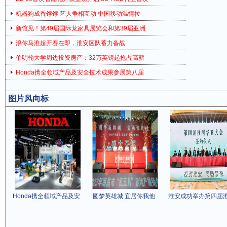
机器狗成香饽饽 艺人争相互动 中国移动温情拉
新馆见！第49届国际龙家具展览会和第39届亚洲
浪你马淮超开赛在即，淮安区队蓄力备战
伯明翰大学周边投资房产：32万英镑起抢占高薪
Honda携全领域产品及安全技术成果参展第八届
图片风向标
Honda携全领域产品及安
圆梦英雄城 宜居你我他
淮安成功举办第四届